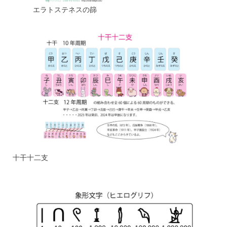
エラトステネスの篩
十干十二支