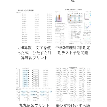
小6算数 文字を使
中学3年理科2学期定
った式 ひたすら計
期テスト予想問題
算練習プリント
九九練習プリント
単位変換ひたすら練