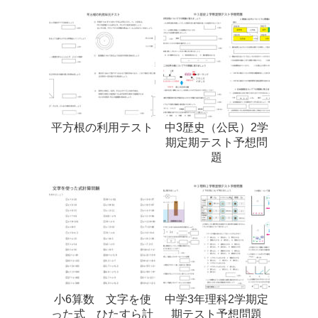
平方根の利用テスト
中3歴史（公民）2学
期定期テスト予想問
題
小6算数 文字を使
中学3年理科2学期定
った式 ひたすら計
期テスト予想問題