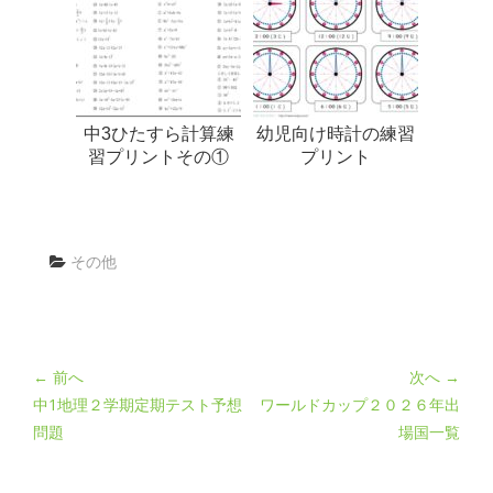
中3ひたすら計算練
幼児向け時計の練習
習プリントその①
プリント
その他
← 前へ
次へ →
中1地理２学期定期テスト予想
ワールドカップ２０２６年出
問題
場国一覧