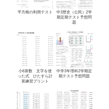
平方根の利用テスト
中3歴史（公民）2学
期定期テスト予想問
題
小6算数 文字を使
中学3年理科2学期定
った式 ひたすら計
期テスト予想問題
算練習プリント