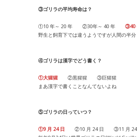
③ゴリラの平均寿命は？
①10 年～ 20 年 ②30年～ 40 年
③40
野生と飼育下では違うようですが人間の半分
④ゴリラは漢字でどう書く？
①大猩猩
②黒猩猩 ③巨猩猩
まあ漢字で書くことなんてないよね
⑤ゴリラの日っていつ？
①9 月 24 日
②10 月 24 日 ③11 月 24