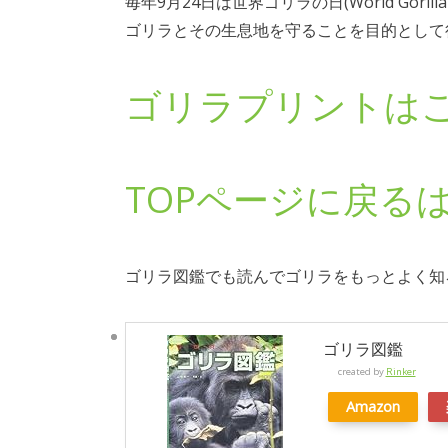
毎年9月24日は世界ゴリラの日(World Gorill
ゴリラとその生息地を守ることを目的として
ゴリラプリントは
TOPページに戻る
ゴリラ図鑑でも読んでゴリラをもっとよく知ろ
ゴリラ図鑑
created by
Rinker
Amazon