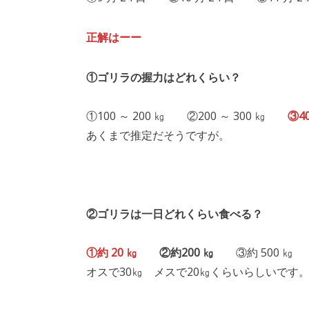
正解はーー
①ゴリラの握力はどれくらい？
①100 ～ 200 ㎏ ②200 ～ 300 ㎏
③40
あくまで推定だそうですが。
②ゴリラは一日どれくらい食べる？
①約 20 ㎏
②約200 ㎏
③約 500 ㎏
オスで30㎏ メスで20㎏くらいらしいです