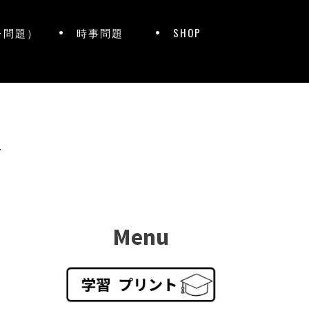
レ問題）
時事問題
SHOP
ト
Menu