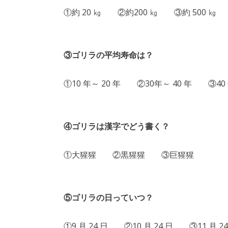
①約 20 ㎏ ②約200 ㎏ ③約 500 ㎏
③ゴリラの平均寿命は？
①10 年～ 20 年 ②30年～ 40 年 ③40 
④ゴリラは漢字でどう書く？
①大猩猩 ②黒猩猩 ③巨猩猩
⑤ゴリラの日っていつ？
①9 月 24 日 ②10 月 24 日 ③11 月 24