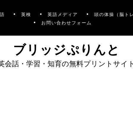
語
英検
英語メディア
頭の体操（脳ト
お問い合わせフォーム
ブリッジぷりんと
英会話・学習・知育の無料プリントサイ