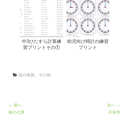
中3ひたすら計算練
幼児向け時計の練習
習プリントその①
プリント
頭の体操
、
その他
← 前へ
次へ →
秋の七草
不等号