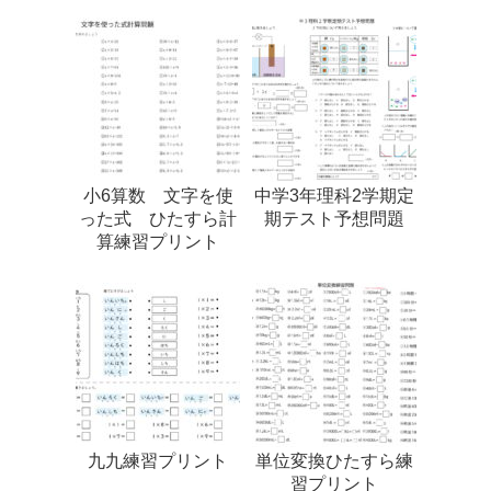
小6算数 文字を使
中学3年理科2学期定
った式 ひたすら計
期テスト予想問題
算練習プリント
九九練習プリント
単位変換ひたすら練
習プリント