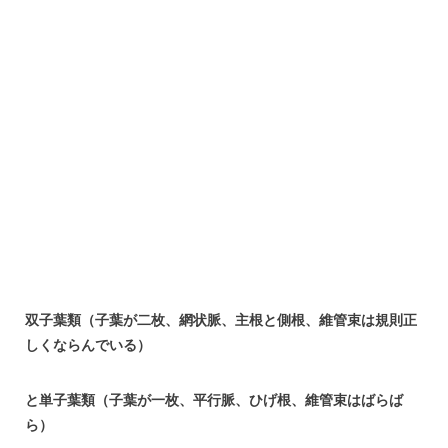
双子葉類（子葉が二枚、網状脈、主根と側根、維管束は規則正
しくならんでいる）
と単子葉類（子葉が一枚、平行脈、ひげ根、維管束はばらば
ら）