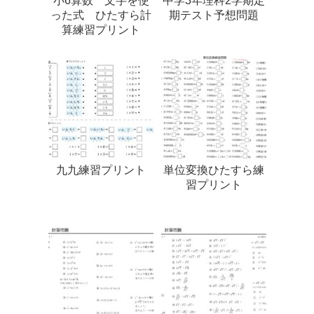
小6算数 文字を使
中学3年理科2学期定
った式 ひたすら計
期テスト予想問題
算練習プリント
九九練習プリント
単位変換ひたすら練
習プリント