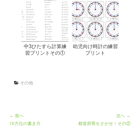
中3ひたすら計算練
幼児向け時計の練習
習プリントその①
プリント
その他
← 前へ
次へ →
16方位の書き方
都道府県をさがせ！その②