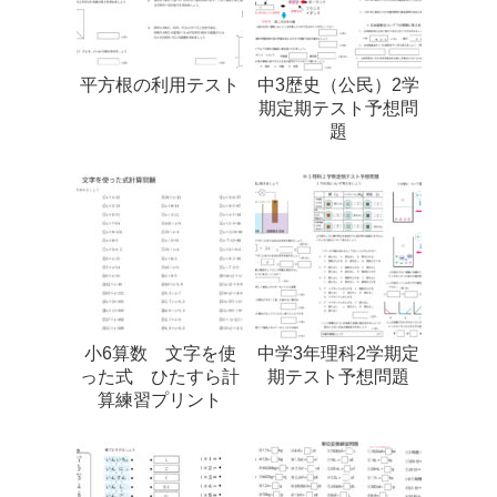
平方根の利用テスト
中3歴史（公民）2学
期定期テスト予想問
題
小6算数 文字を使
中学3年理科2学期定
った式 ひたすら計
期テスト予想問題
算練習プリント