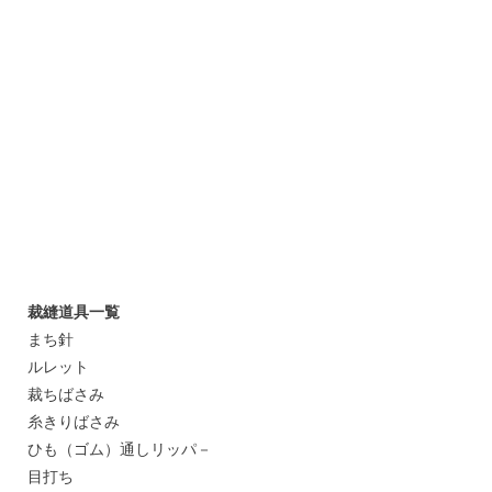
裁縫道具一覧
まち針
ルレット
裁ちばさみ
糸きりばさみ
ひも（ゴム）通しリッパ－
目打ち