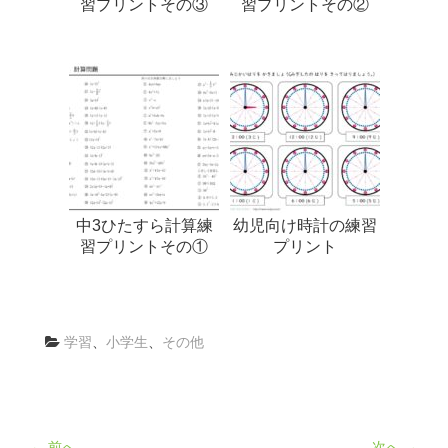
習プリントその③
習プリントその②
中3ひたすら計算練
幼児向け時計の練習
習プリントその①
プリント
学習
、
小学生
、
その他
← 前へ
次へ →