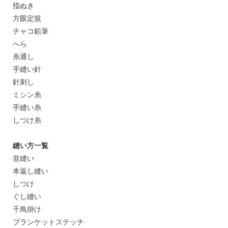
指ぬき
方眼定規
チャコ鉛筆
へら
糸通し
手縫い針
針刺し
ミシン糸
手縫い糸
しつけ糸
縫い方一覧
並縫い
本返し縫い
しつけ
ぐし縫い
千鳥掛け
ブランケットステッチ