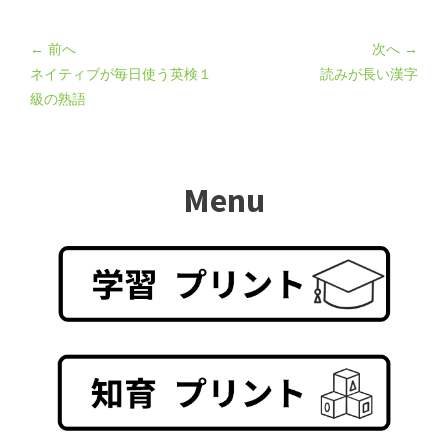
← 前へ
次へ →
ネイティブが毎日使う英検１
読みが長い漢字
級の熟語
Menu