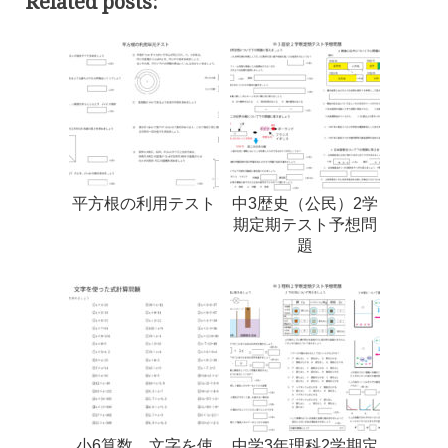
Related posts:
平方根の利用テスト
中3歴史（公民）2学
期定期テスト予想問
題
小6算数 文字を使
中学3年理科2学期定