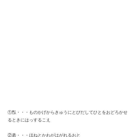
①閄・・・ものかげからきゅうにとびだしてひとをおどろかせ
るときにはっするこえ
②砉・・・ほねとかわがはがれるおと