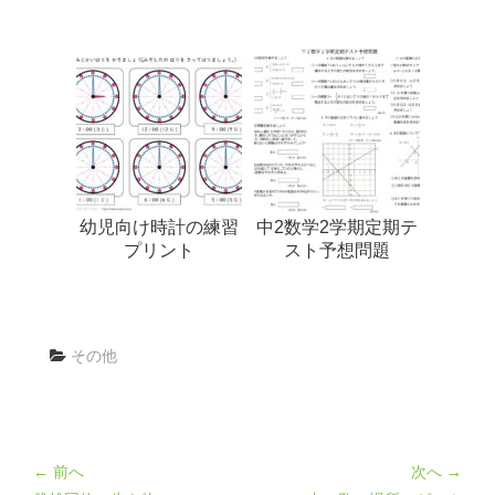
幼児向け時計の練習
中2数学2学期定期テ
プリント
スト予想問題
その他
← 前へ
次へ →