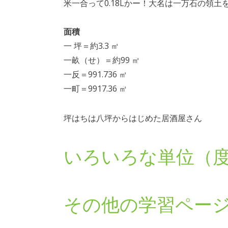
米一合って0.18Lかー！大名は一万石の領
面積
一 坪＝約3.3 ㎡
一畝（せ）＝約99 ㎡
一反＝991.736 ㎡
一町＝9917.36 ㎡
坪はちは八坪からはじめた居酒屋さん
いろいろな単位（
その他の学習ペー