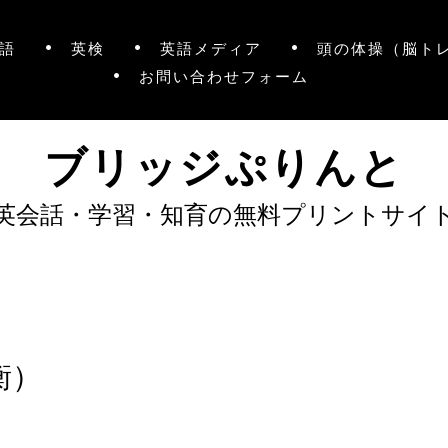
語
英検
英語メディア
頭の体操（脳ト
お問い合わせフォーム
ブリッジぷりんと
英会話・学習・知育の無料プリントサイ
衡）