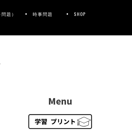
レ問題）
時事問題
SHOP
ト
Menu