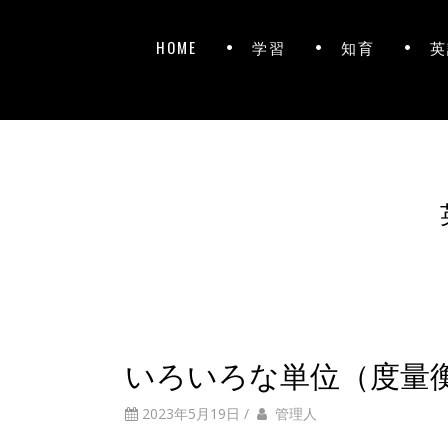
HOME
学習
知育
英
いろいろな単位（度量
2023年5月19日
/
管理人