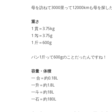
母を訪ねて3000里って12000kmも母を探
重さ
1 貫＝3.75kg
1 匁＝3.75g
1 斤＝600g
パン1斤って600gのことだったんですね！
容量・体積
一 合＝約0.18L
一升＝約1.8L
一斗＝約18L
一石＝約180L