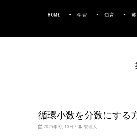
HOME
学習
知育
英
循環小数を分数にする
2025年9月10日
/
管理人