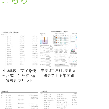
小6算数 文字を使
中学3年理科2学期定
った式 ひたすら計
期テスト予想問題
算練習プリント