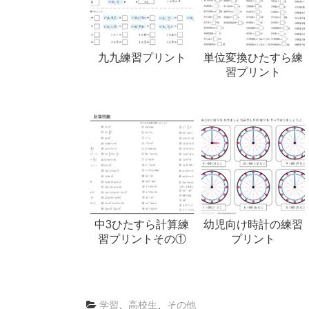
九九練習プリント
単位変換ひたすら練
習プリント
中3ひたすら計算練
幼児向け時計の練習
習プリントその①
プリント
学習
、
高校生
、
その他