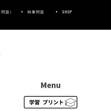
レ問題）
時事問題
SHOP
ト
Menu