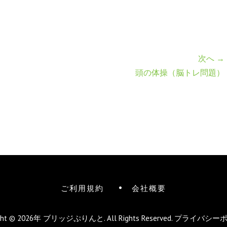
次へ →
頭の体操（脳トレ問題）
ご利用規約
会社概要
ight © 2026年
ブリッジぷりんと
. All Rights Reserved.
プライバシー