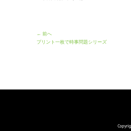
← 前へ
プリント一枚で時事問題シリーズ
Copyr