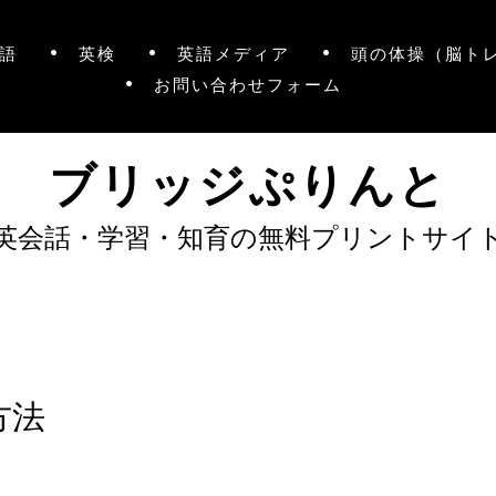
語
英検
英語メディア
頭の体操（脳ト
お問い合わせフォーム
ブリッジぷりんと
英会話・学習・知育の無料プリントサイ
方法