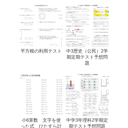
平方根の利用テスト
中3歴史（公民）2学
期定期テスト予想問
題
小6算数 文字を使
中学3年理科2学期定
った式 ひたすら計
期テスト予想問題