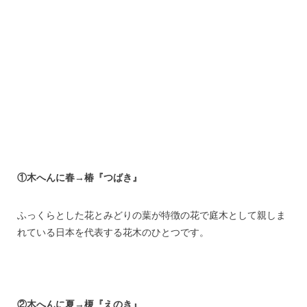
①木へんに春→椿『つばき』
ふっくらとした花とみどりの葉が特徴の花で庭木として親しま
れている日本を代表する花木のひとつです。
②木へんに夏→榎『えのき』