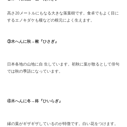
高さ20メートルにもなる大きな落葉樹です。食卓でもよく目に
するエノキダケも榎などの根元によく生えます。
③木へんに秋→楸『ひさぎ』
日本各地の山地に自 生しています。初秋に葉が散るとして俳句
では秋の季語になっています。
④木へんに冬→柊『ひいらぎ』
縁の葉がギザギザしているのが特徴です。白い花をつけます。