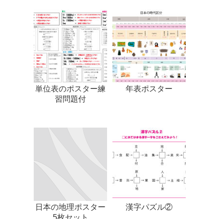
単位表のポスター練
年表ポスター
習問題付
日本の地理ポスター
漢字パズル②
5枚セット