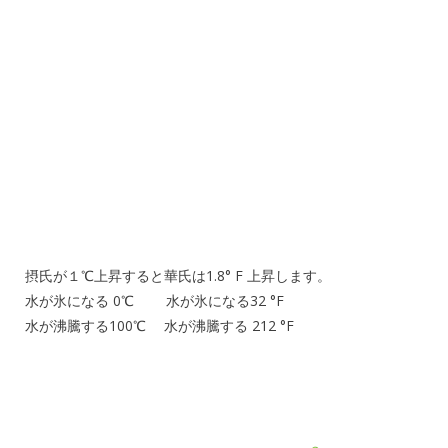
摂氏が１℃上昇すると華氏は1.8° F 上昇します。
水が氷になる 0℃ 水が氷になる32 °F
水が沸騰する100℃ 水が沸騰する 212 °F