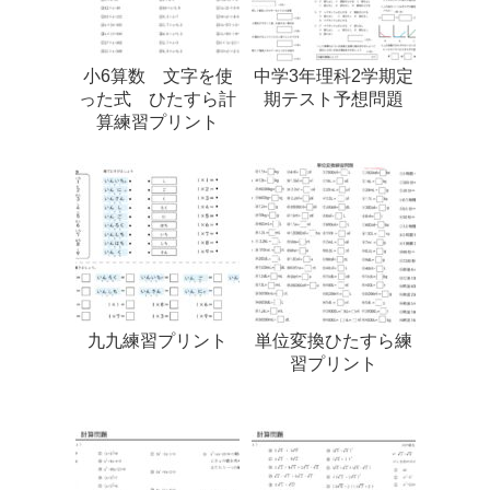
小6算数 文字を使
中学3年理科2学期定
った式 ひたすら計
期テスト予想問題
算練習プリント
九九練習プリント
単位変換ひたすら練
習プリント