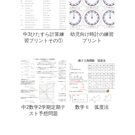
中3ひたすら計算練
幼児向け時計の練習
習プリントその①
プリント
中2数学2学期定期テ
数学Ⅱ 弧度法
スト予想問題