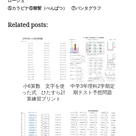
ローシュ
⑤カラビナ⑥辮髪（べんぱつ） ⑦パンタグラフ
Related posts:
小6算数 文字を使
中学3年理科2学期定
った式 ひたすら計
期テスト予想問題
算練習プリント