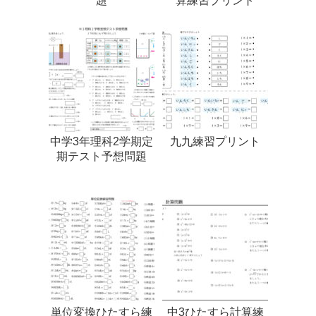
題
算練習プリント
中学3年理科2学期定
九九練習プリント
期テスト予想問題
単位変換ひたすら練
中3ひたすら計算練