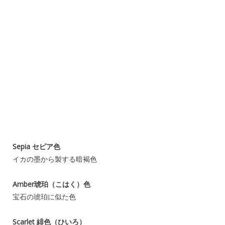
Sepia セピア色
イカの墨から製する暗褐色
Amber琥珀（こはく）色
宝石の琥珀に似た色
Scarlet 緋色（ひいろ）