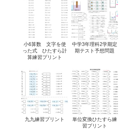
小6算数 文字を使
中学3年理科2学期定
った式 ひたすら計
期テスト予想問題
算練習プリント
九九練習プリント
単位変換ひたすら練
習プリント