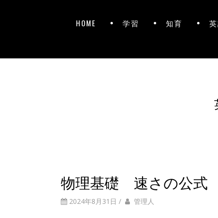
HOME
学習
知育
英
物理基礎 速さの公式
2024年8月31日
/
管理人