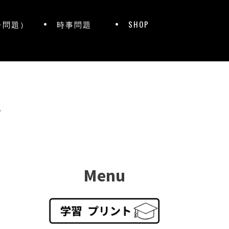
レ問題）
時事問題
SHOP
ト
Menu