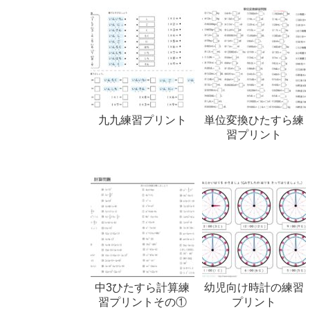
九九練習プリント
単位変換ひたすら練
習プリント
中3ひたすら計算練
幼児向け時計の練習
習プリントその①
プリント