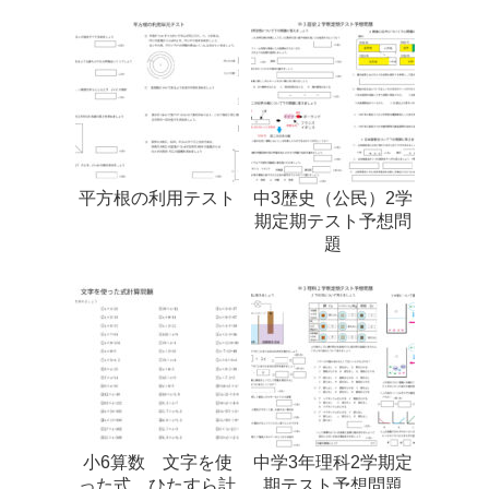
平方根の利用テスト
中3歴史（公民）2学
期定期テスト予想問
題
小6算数 文字を使
中学3年理科2学期定
った式 ひたすら計
期テスト予想問題