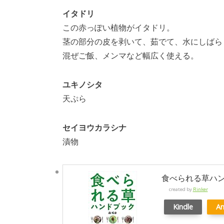
イタドリ
この赤っぽい植物がイタドリ。
茎の部分の皮を剥いて、茹でて、水にしばら
混ぜご飯、メンマなど幅広く使える。
ユキノシタ
天ぷら
セイヨウカラシナ
漬物
食べられる草ハ
created by
Rinker
Kindle
A