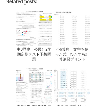
Related posts:
中3歴史（公民）2学
小6算数 文字を使
期定期テスト予想問
った式 ひたすら計
題
算練習プリント