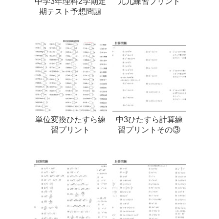
中学3年理科2学期定
九九練習プリント
期テスト予想問題
単位変換ひたすら練
中3ひたすら計算練
習プリント
習プリントその③