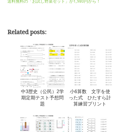
送料無料の「お試し野菜セット」が1,980円から！
Related posts:
中3歴史（公民）2学
小6算数 文字を使
期定期テスト予想問
った式 ひたすら計
題
算練習プリント