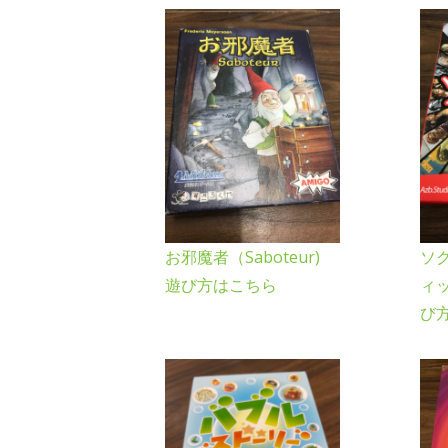
お邪魔者（Saboteur)
ソ
遊び方はこちら
ィ
び