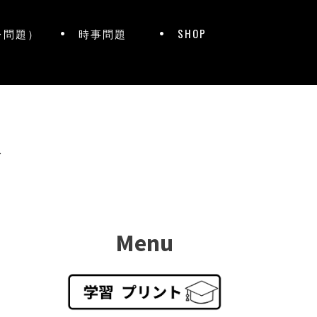
レ問題）
時事問題
SHOP
ト
Menu