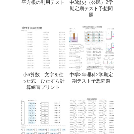
平方根の利用テスト
中3歴史（公民）2学
期定期テスト予想問
題
小6算数 文字を使
中学3年理科2学期定
った式 ひたすら計
期テスト予想問題
算練習プリント