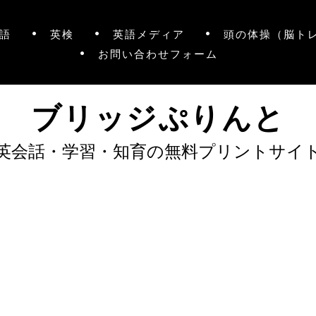
語
英検
英語メディア
頭の体操（脳ト
お問い合わせフォーム
ブリッジぷりんと
英会話・学習・知育の無料プリントサイ