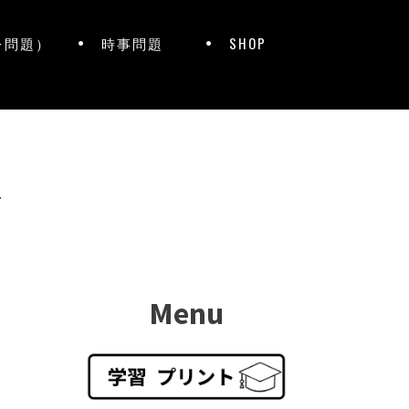
レ問題）
時事問題
SHOP
ト
Menu