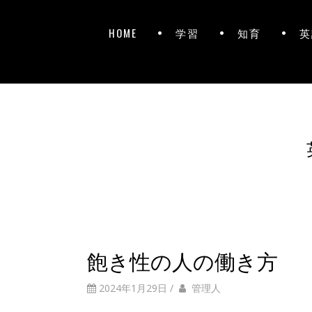
HOME
学習
知育
英
飽き性の人の働き方
2024年1月29日
/
管理人