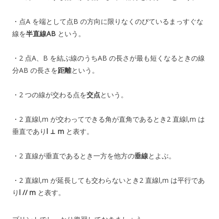
・点A を端として点B の方向に限りなくのびているまっすぐな
線を
半直線AB
という。
・2 点A、B を結ぶ線のうちAB の長さが最も短くなるときの線
分AB の長さを
距離
という。
・2 つの線が交わる点を
交点
という。
・2 直線l,m が交わってできる角が直角であるとき2 直線l,m は
垂直であり
l ⊥ m
と表す。
・2 直線が垂直であるとき一方を他方の
垂線
とよぶ。
・2 直線l,m が延長しても交わらないとき2 直線l,m は平行であ
り
l // m
と表す。