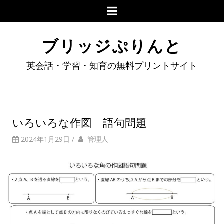
ブリッジぷりんと
英会話・学習・知育の無料プリントサイト
いろいろな作図 語句問題
2024年1月29日
/
管理人