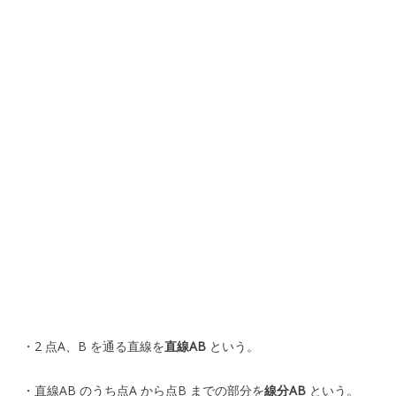
・2 点A、B を通る直線を
直線AB
という。
・直線AB のうち点A から点B までの部分を
線分AB
という。