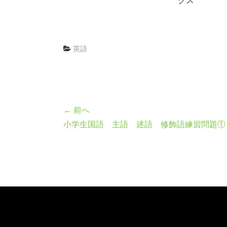
クス
英語
← 前へ
小学生国語 主語 述語 修飾語練習問題①