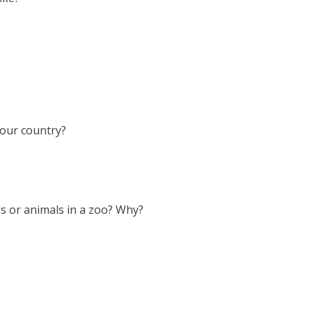
our country?
ls or animals in a zoo? Why?