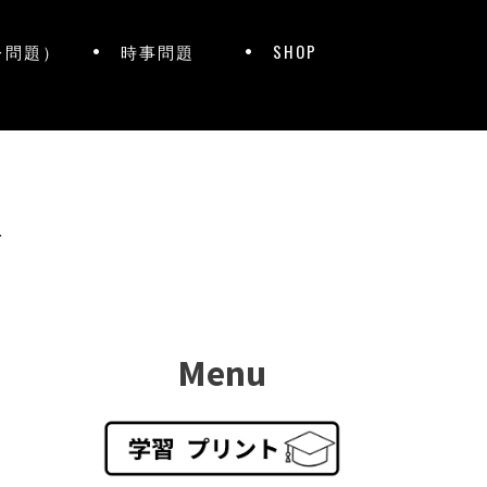
レ問題）
時事問題
SHOP
ト
Menu