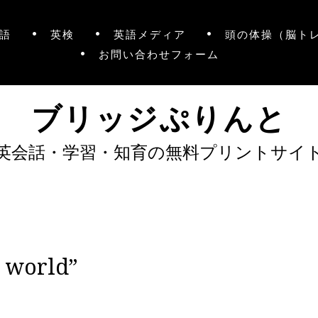
語
英検
英語メディア
頭の体操（脳ト
お問い合わせフォーム
ブリッジぷりんと
英会話・学習・知育の無料プリントサイ
s world”