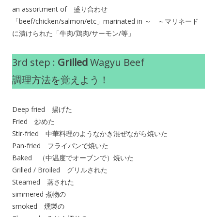
an assortment of 盛り合わせ
「beef/chicken/salmon/etc」marinated in ～ ～マリネード
に漬けられた「牛肉/鶏肉/サーモン/等」
3rd step :
Grilled
Wagyu Beef
調理方法を覚えよう！
Deep fried 揚げた
Fried 炒めた
Stir-fried 中華料理のようなかき混ぜながら焼いた
Pan-fried フライパンで焼いた
Baked （中温度でオーブンで）焼いた
Grilled / Broiled グリルされた
Steamed 蒸された
simmered 煮物の
smoked 燻製の