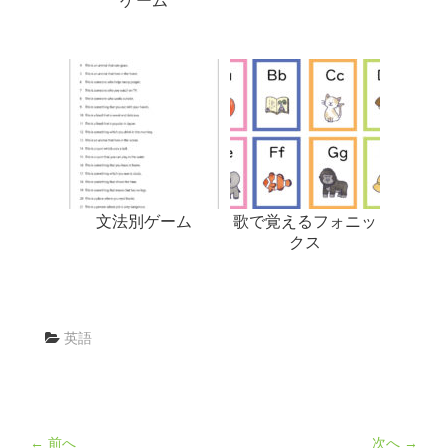
ゲーム
文法別ゲーム
歌で覚えるフォニッ
クス
英語
← 前へ
次へ →