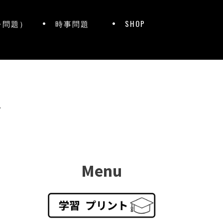
レ問題）
時事問題
SHOP
ト
Menu