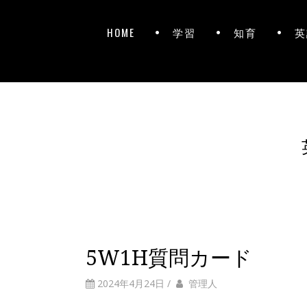
HOME
学習
知育
英
5W1H質問カード
2024年4月24日
/
管理人