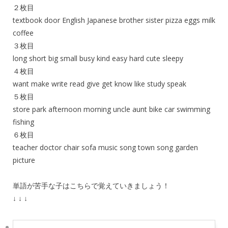
２枚目
textbook door English Japanese brother sister pizza eggs milk
coffee
３枚目
long short big small busy kind easy hard cute sleepy
４枚目
want make write read give get know like study speak
５枚目
store park afternoon morning uncle aunt bike car swimming
fishing
６枚目
teacher doctor chair sofa music song town song garden
picture
単語が苦手な子はこちらで覚えていきましょう！
↓ ↓ ↓