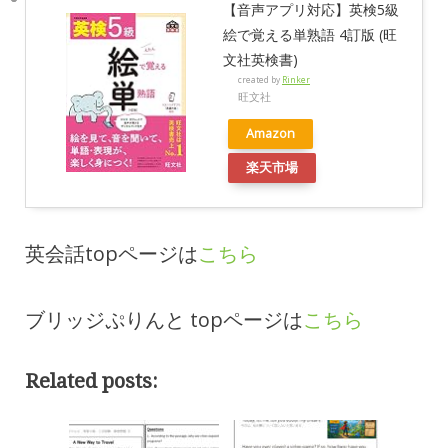
【音声アプリ対応】英検5級
絵で覚える単熟語 4訂版 (旺
文社英検書)
created by
Rinker
旺文社
Amazon
楽天市場
英会話topページは
こちら
ブリッジぷりんと topページは
こちら
Related posts: