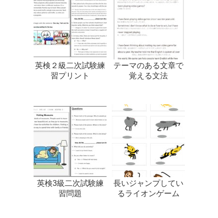
英検２級二次試験練
テーマのある文章で
習プリント
覚える文法
英検3級二次試験練
長いジャンプしてい
習問題
るライオンゲーム