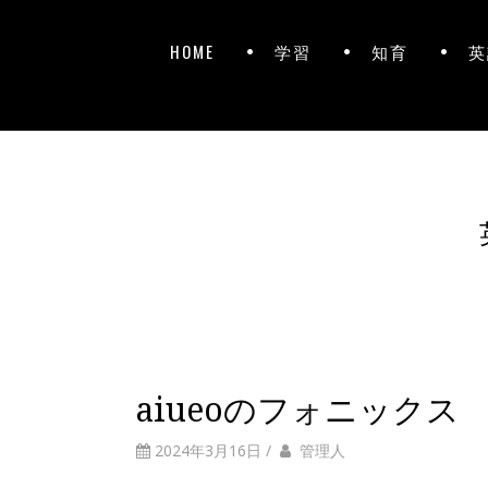
HOME
学習
知育
英
aiueoのフォニックス
2024年3月16日
/
管理人