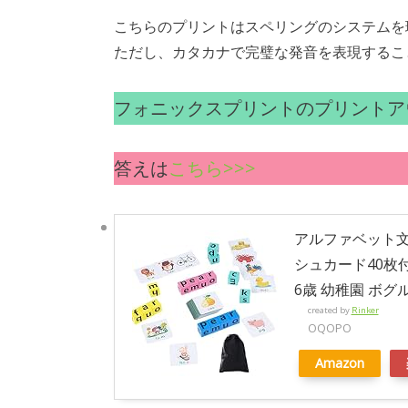
こちらのプリントはスペリングのシステムを
ただし、カタカナで完璧な発音を表現するこ
フォニックスプリントのプリントア
答えは
こちら>>>
アルファベット
シュカード40枚
6歳 幼稚園 ボグ
created by
Rinker
OQOPO
Amazon