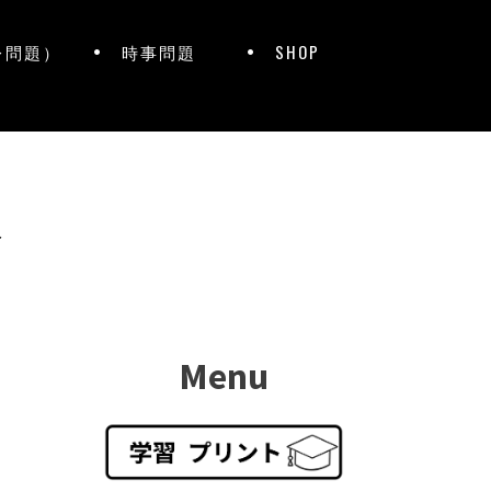
レ問題）
時事問題
SHOP
ト
Menu