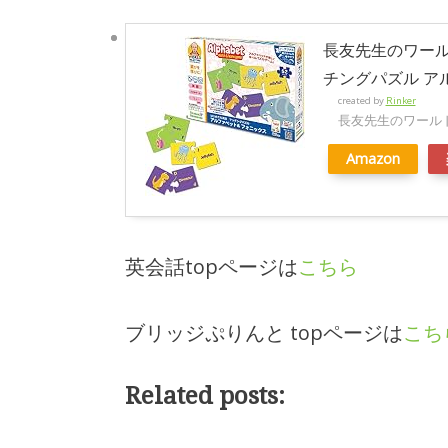
長友先生のワール
チングパズル アル
created by
Rinker
長友先生のワール
Amazon
英会話topページは
こちら
ブリッジぷりんと topページは
こち
Related posts: