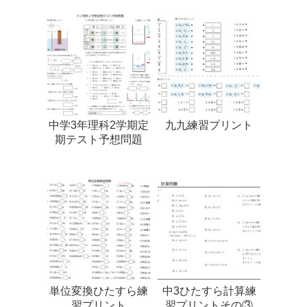
中学3年理科2学期定
九九練習プリント
期テスト予想問題
単位変換ひたすら練
中3ひたすら計算練
習プリント
習プリントその③