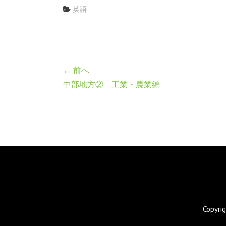
英語
← 前へ
中部地方② 工業・農業編
Copyr