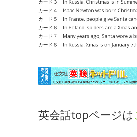
カード３ In Russia, Christmas is in Summer
カード４ Isaac Newton was born Christmas
カード５ In France, people give Santa candy
カード６ In Poland, spiders are a Xmas ani
カード７ Many years ago, Santa wore a bro
カード８ In Russia, Xmas is on January 7th
英会話topページは