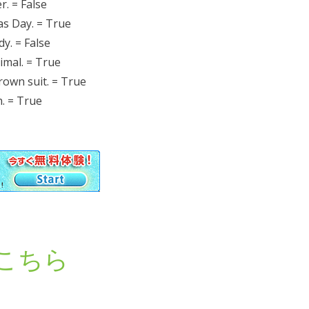
. = False
 Day. = True
. = False
mal. = True
wn suit. = True
. = True
こちら