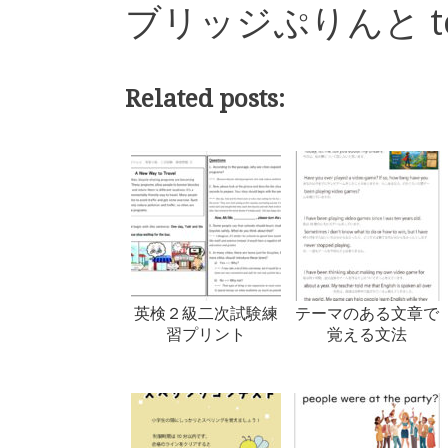
ブリッジぷりんと t
Related posts:
英検２級二次試験練
テーマのある文章で
習プリント
覚える文法