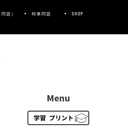
レ問題）
時事問題
SHOP
ト
Menu