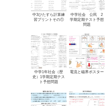
中3ひたすら計算練
中学社会 公民 2
習プリントその①
学期定期テスト予想
問題
中学1年社会（歴
電流と磁界ポスター
史）1学期定期テス
ト予想問題