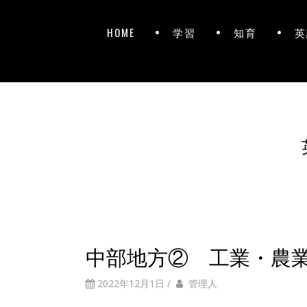
HOME
学習
知育
英
中部地方② 工業・農
2022年12月1日
/
管理人