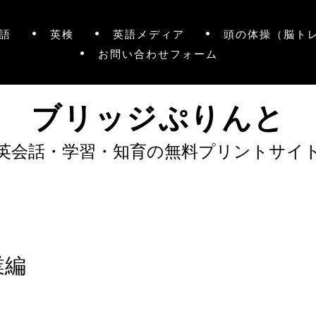
語
英検
英語メディア
頭の体操（脳ト
お問い合わせフォーム
ブリッジぷりんと
英会話・学習・知育の無料プリントサイ
業編