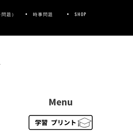
レ問題）
時事問題
SHOP
ト
Menu