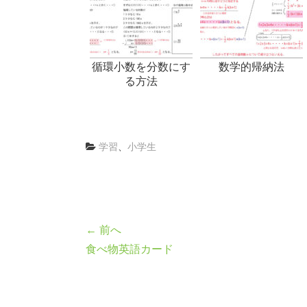
循環小数を分数にす
数学的帰納法
る方法
学習
、
小学生
← 前へ
食べ物英語カード