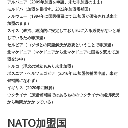
アルバニア（2009年加盟を申請。未だ非加盟のまま）
モルドバ（加盟を目指す。2022年加盟候補国）
ノルウェー（1994年に国民投票にてEU加盟が否決され以来非
加盟のまま）
スイス（政治、経済的に安定しておりEUに入る必要がないと感
じているため非加盟）
セルビア（コソボとの問題解決が必要ということで非加盟）
北マケドニア（マケドニアから北マケドニアに国名を変えて加
盟交渉中）
トルコ（理念の対立もあり未非加盟）
ボスニア・ヘルツェゴビナ（2016年EU加盟候補国申請。未だ
候補国になれず）
イギリス（2020年に離脱）
ウクライナ（加盟候補国ではあるもののウクライナの経済状況
から時間がかかっている）
NATO加盟国