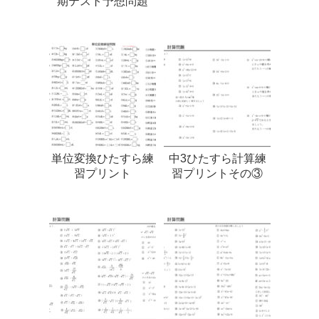
期テスト予想問題
単位変換ひたすら練
中3ひたすら計算練
習プリント
習プリントその③