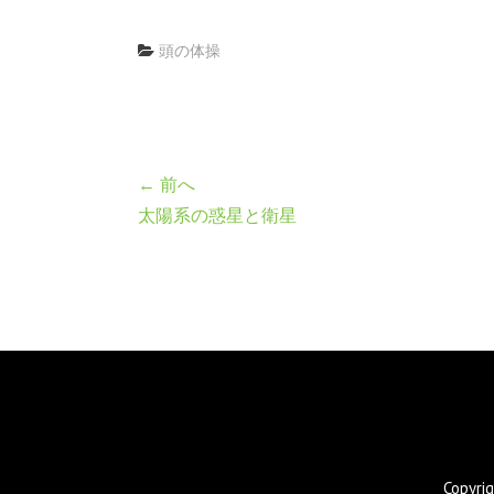
頭の体操
← 前へ
太陽系の惑星と衛星
Copyr