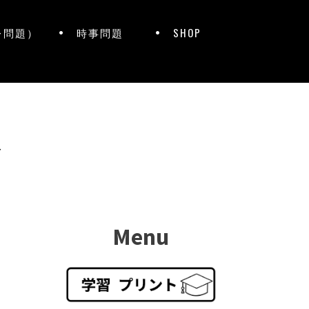
レ問題）
時事問題
SHOP
ト
Menu