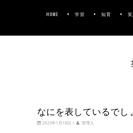
HOME
学習
知育
英
なにを表しているでし
2023年1月18日
/
管理人