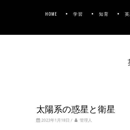
HOME
学習
知育
英
太陽系の惑星と衛星
2023年1月18日
/
管理人