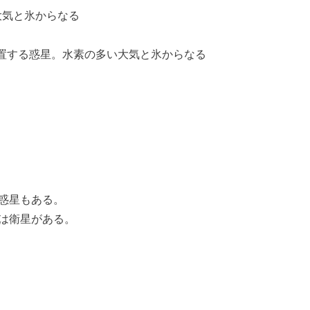
大気と氷からなる
置する惑星。水素の多い大気と氷からなる
惑星もある。
は衛星がある。