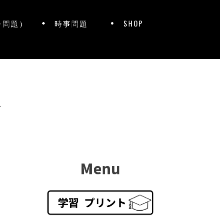
レ問題）
時事問題
SHOP
ト
Menu