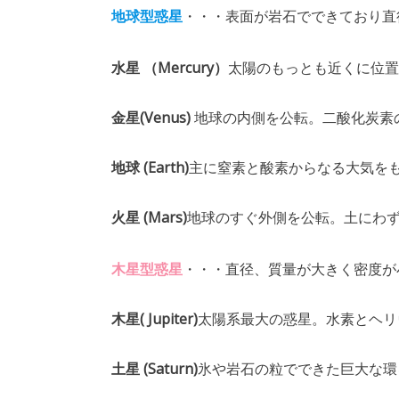
地球型惑星
・・・表面が岩石でできており直
水星 （Mercury）
太陽のもっとも近くに位置す
金星(Venus)
地球の内側を公転。二酸化炭素
地球 (Earth)
主に窒素と酸素からなる大気を
火星 (Mars)
地球のすぐ外側を公転。土にわ
木星型惑星
・・・直径、質量が大きく密度が
木星( Jupiter)
太陽系最大の惑星。水素とヘリ
土星 (Saturn)
氷や岩石の粒でできた巨大な環