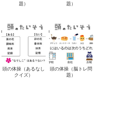
題）
題）
頭の体操（あるなし
頭の体操（脳トレ問
クイズ）
題）