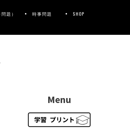
レ問題）
時事問題
SHOP
ト
Menu