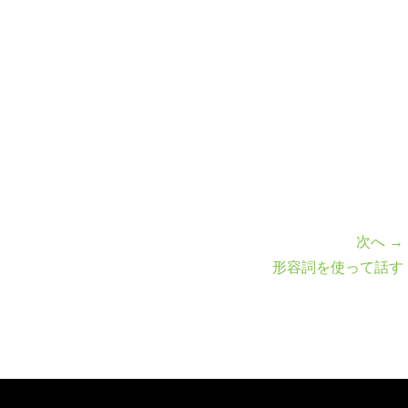
次へ →
形容詞を使って話す