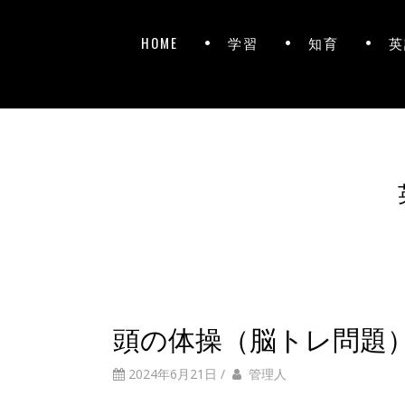
HOME
学習
知育
英
頭の体操（脳トレ問題
2024年6月21日
/
管理人