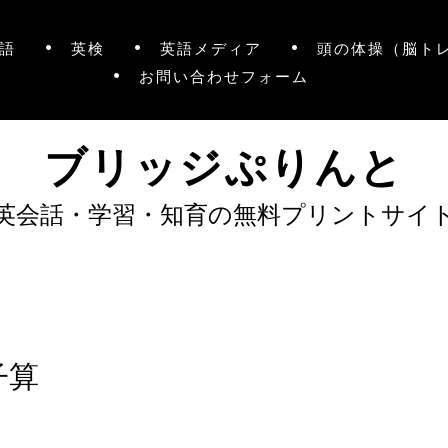
語
英検
英語メディア
頭の体操（脳ト
お問い合わせフォーム
ブリッジぷりんと
英会話・学習・知育の無料プリントサイ
子算