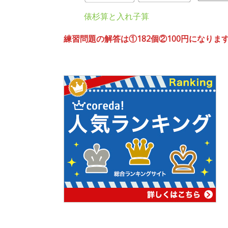
俵杉算と入れ子算
練習問題の解答は①182個②100円になりま