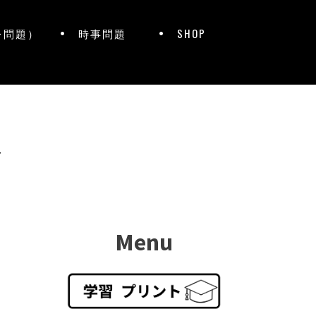
レ問題）
時事問題
SHOP
ト
Menu