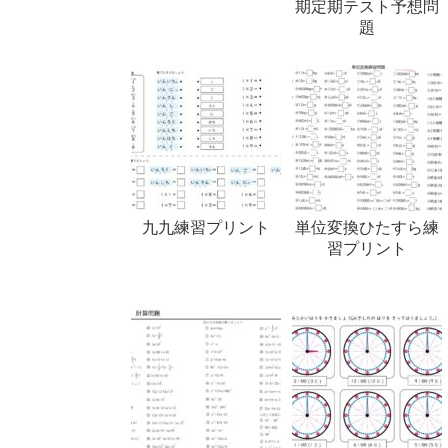
期定期テスト予想問
題
九九練習プリント
単位変換ひたすら練
習プリント