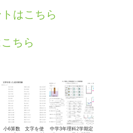
ントはこちら
はこちら
小6算数 文字を使
中学3年理科2学期定