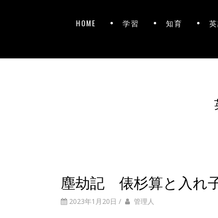
HOME
学習
知育
英
塵劫記 俵杉算と入れ
2023年1月20日
/
管理人