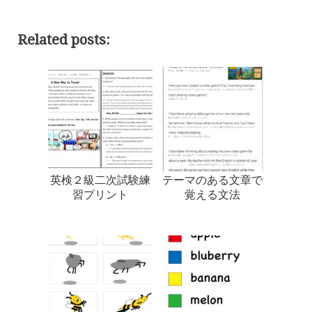
Related posts:
英検２級二次試験練
テーマのある文章で
習プリント
覚える文法