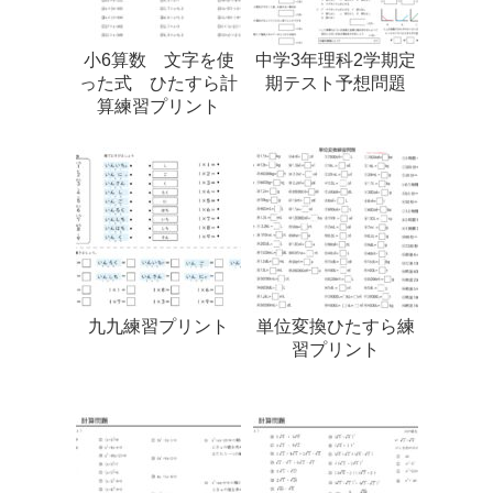
小6算数 文字を使
中学3年理科2学期定
った式 ひたすら計
期テスト予想問題
算練習プリント
九九練習プリント
単位変換ひたすら練
習プリント