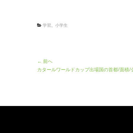
学習
、
小学生
← 前へ
カタールワールドカップ出場国の首都/面積/