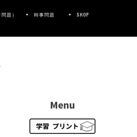
レ問題）
時事問題
SHOP
ト
Menu