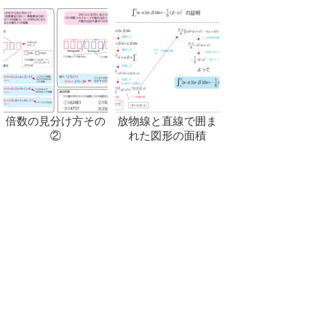
倍数の見分け方その
放物線と直線で囲ま
②
れた図形の面積