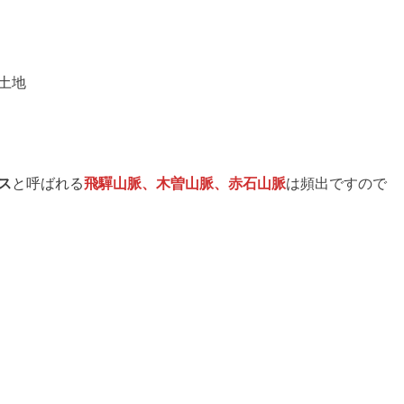
土地
ス
と呼ばれる
飛驒山脈、木曽山脈、赤石山脈
は頻出ですので