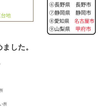
めました。
。
所
い所