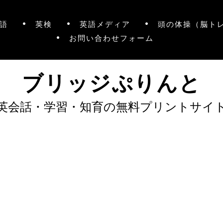
語
英検
英語メディア
頭の体操（脳ト
お問い合わせフォーム
ブリッジぷりんと
英会話・学習・知育の無料プリントサイ