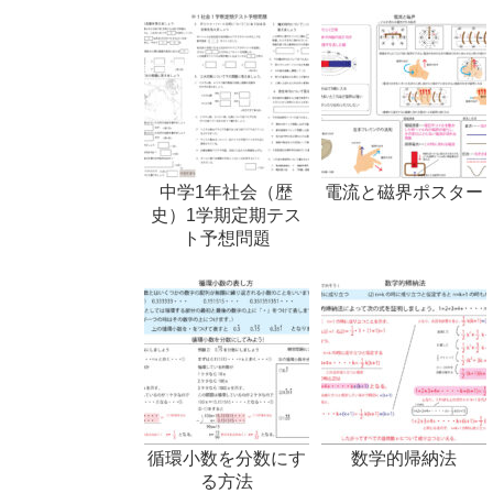
中学1年社会（歴
電流と磁界ポスター
史）1学期定期テス
ト予想問題
循環小数を分数にす
数学的帰納法
る方法