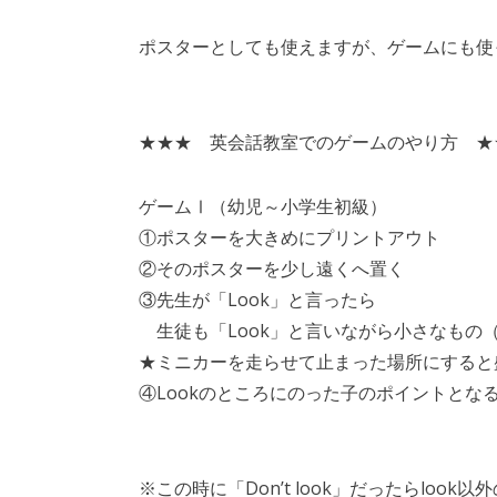
ポスターとしても使えますが、ゲームにも使
★★★ 英会話教室でのゲームのやり方 ★
ゲームⅠ（幼児～小学生初級）
①ポスターを大きめにプリントアウト
②そのポスターを少し遠くへ置く
③先生が「Look」と言ったら
生徒も「Look」と言いながら小さなもの
★ミニカーを走らせて止まった場所にすると
④Lookのところにのった子のポイントとな
※この時に「Don’t look」だったらloo