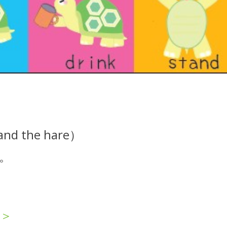
d the hare）
。
＞