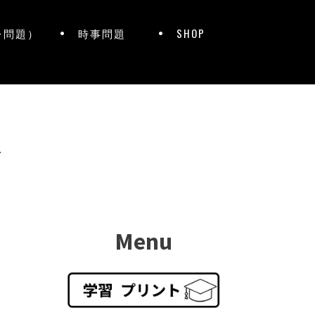
レ問題）
時事問題
SHOP
ト
Menu