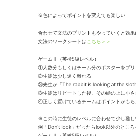
※色によってポイントを変えても楽しい
合わせて文法のプリントもやっていくと効果
文法のワークシートは
こちら＞＞
ゲームⅡ（英検5級レベル）
①人数分もしくはチーム分のポスターをプリ
②生徒は少し遠く離れる
③先生が「The rabbit is looking at t
③生徒はリピートした後、その絵の上に小さ
④正しく置けているチームはポイントがもら
※この時に生徒のレベルに合わせて少し難し
例「Don’t look」だったらlook以外の
ゲームⅡ（英検5級レベル）