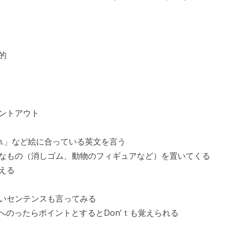
的
ントアウト
he sloth.」など絵に合っている英文を言う
なもの（消しゴム、動物のフィギュアなど）を置いてくる
える
いセンテンスも言ってみる
ところへのったらポイントとするとDon’ｔも覚えられる