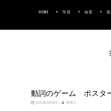
HOME
学習
知育
英
動詞のゲーム ポスタ
2022年4月8日
/
管理人