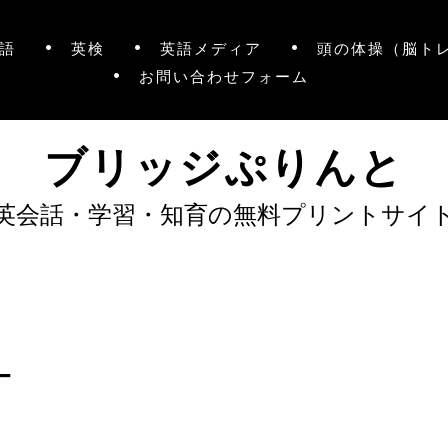
語
英検
英語メディア
頭の体操（脳ト
お問い合わせフォーム
ブリッジぷりんと
英会話・学習・知育の無料プリントサイ
ー