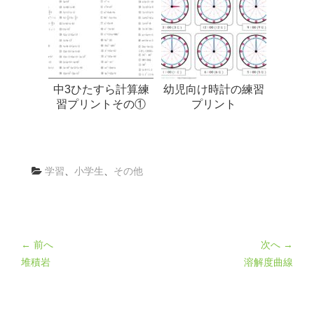
中3ひたすら計算練
幼児向け時計の練習
習プリントその①
プリント
学習
、
小学生
、
その他
← 前へ
次へ →
堆積岩
溶解度曲線