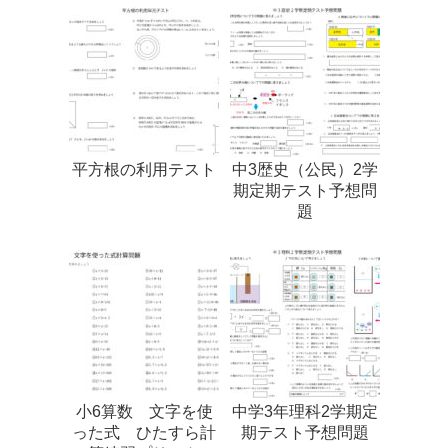
平方根の利用テスト
中3歴史（公民）2学
期定期テスト予想問
題
小6算数 文字を使
中学3年理科2学期定
った式 ひたすら計
期テスト予想問題